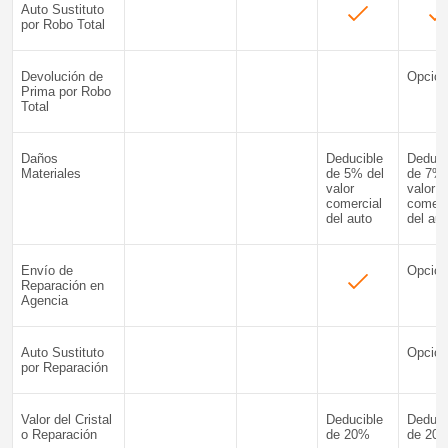
Auto Sustituto
por Robo Total
Devolución de
Opcion
Prima por Robo
Total
Daños
Deducible
Deduci
Materiales
de 5% del
de 7% 
valor
valor
comercial
comerc
del auto
del aut
Envío de
Opcion
Reparación en
Agencia
Auto Sustituto
Opcion
por Reparación
Valor del Cristal
Deducible
Deduci
o Reparación
de 20%
de 20