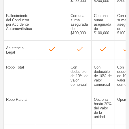
$200,000
$200,000
$200,0
Fallecimiento
Con una
Con una
Con u
del Conductor
suma
suma
suma
por Accidente
asegurada
asegurada
asegur
Automovilístico
de
de
de
$100,000
$100,000
$100,0
Asistencia
Legal
Robo Total
Con
Con
Con
deducible
deducible
deduci
de 10% de
de 10% de
de 10
valor
valor
valor
comercial
comercial
comerc
Robo Parcial
Opcional
Opcion
hasta 20%
del valor
de la
unidad