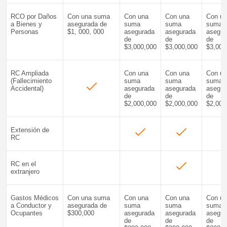
RCO por Daños
Con una suma
Con una
Con una
Con u
a Bienes y
asegurada de
suma
suma
suma
Personas
$1, 000, 000
asegurada
asegurada
asegur
de
de
de
$3,000,000
$3,000,000
$3,000
RC Ampliada
Con una
Con una
Con u
(Fallecimiento
suma
suma
suma
Accidental)
asegurada
asegurada
asegur
de
de
de
$2,000,000
$2,000,000
$2,000
Extensión de
RC
RC en el
extranjero
Gastos Médicos
Con una suma
Con una
Con una
Con u
a Conductor y
asegurada de
suma
suma
suma
Ocupantes
$300,000
asegurada
asegurada
asegur
de
de
de